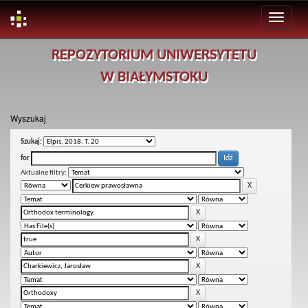
Skip
REPOZYTORIUM UNIWERSYTETU
navigation
W BIAŁYMSTOKU
Wyszukaj
Szukaj:
for
Aktualne filtry: