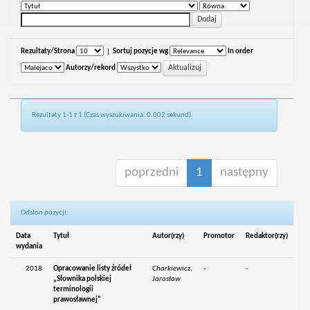
Rezultaty/Strona
|
Sortuj pozycje wg
In order
Autorzy/rekord
Rezultaty 1-1 z 1 (Czas wyszukiwania: 0.002 sekund).
poprzedni
1
następny
Odsłon pozycji:
Data
Tytuł
Autor(rzy)
Promotor
Redaktor(rzy)
wydania
2018
Opracowanie listy źródeł
Charkiewicz,
-
-
„Słownika polskiej
Jarosław
terminologii
prawosławnej”