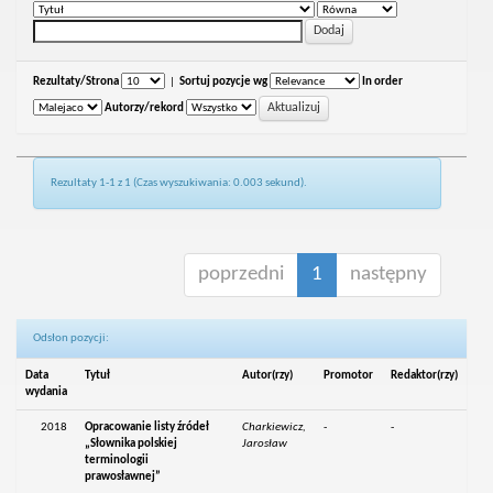
Rezultaty/Strona
|
Sortuj pozycje wg
In order
Autorzy/rekord
Rezultaty 1-1 z 1 (Czas wyszukiwania: 0.003 sekund).
poprzedni
1
następny
Odsłon pozycji:
Data
Tytuł
Autor(rzy)
Promotor
Redaktor(rzy)
wydania
2018
Opracowanie listy źródeł
Charkiewicz,
-
-
„Słownika polskiej
Jarosław
terminologii
prawosławnej”