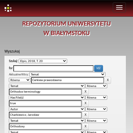
Skip
REPOZYTORIUM UNIWERSYTETU
navigation
W BIAŁYMSTOKU
Wyszukaj
Szukaj:
for
Aktualne filtry: