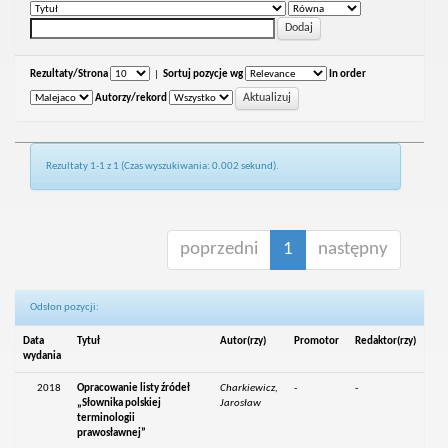
Rezultaty/Strona
|
Sortuj pozycje wg
In order
Autorzy/rekord
Rezultaty 1-1 z 1 (Czas wyszukiwania: 0.002 sekund).
poprzedni
1
następny
Odsłon pozycji:
Data
Tytuł
Autor(rzy)
Promotor
Redaktor(rzy)
wydania
2018
Opracowanie listy źródeł
Charkiewicz,
-
-
„Słownika polskiej
Jarosław
terminologii
prawosławnej”