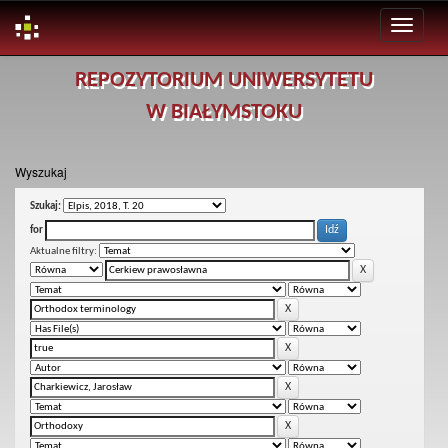
Skip
REPOZYTORIUM UNIWERSYTETU
navigation
W BIAŁYMSTOKU
Wyszukaj
Szukaj:
for
Aktualne filtry: