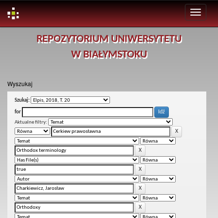
Skip
REPOZYTORIUM UNIWERSYTETU
navigation
W BIAŁYMSTOKU
Wyszukaj
Szukaj:
for
Aktualne filtry: