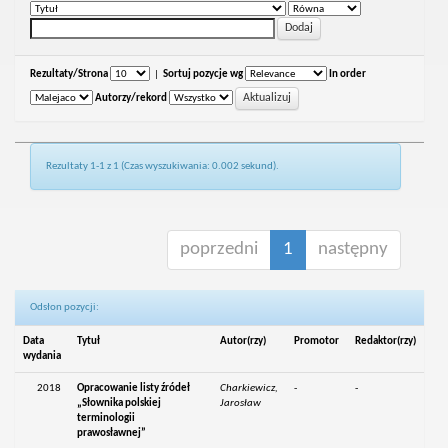
Rezultaty/Strona
|
Sortuj pozycje wg
In order
Autorzy/rekord
Rezultaty 1-1 z 1 (Czas wyszukiwania: 0.002 sekund).
poprzedni
1
następny
Odsłon pozycji:
Data
Tytuł
Autor(rzy)
Promotor
Redaktor(rzy)
wydania
2018
Opracowanie listy źródeł
Charkiewicz,
-
-
„Słownika polskiej
Jarosław
terminologii
prawosławnej”