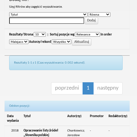
Uzyj filtrów aby zagęścić wyszukiwanie.
Rezultaty/Strona
|
Sortuj pozycje wg
In order
Autorzy/rekord
Rezultaty 1-1 z 1 (Czas wyszukiwania: 0.002 sekund).
poprzedni
1
następny
Odsłon pozycji:
Data
Tytuł
Autor(rzy)
Promotor
Redaktor(rzy)
wydania
2018
Opracowanie listy źródeł
Charkiewicz,
-
-
„Słownika polskiej
Jarosław