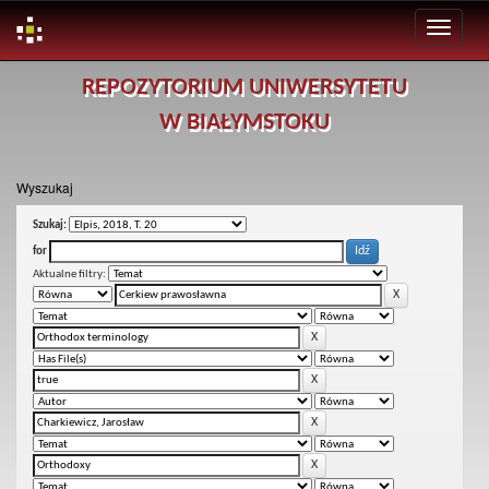
Skip
REPOZYTORIUM UNIWERSYTETU
navigation
W BIAŁYMSTOKU
Wyszukaj
Szukaj:
for
Aktualne filtry: