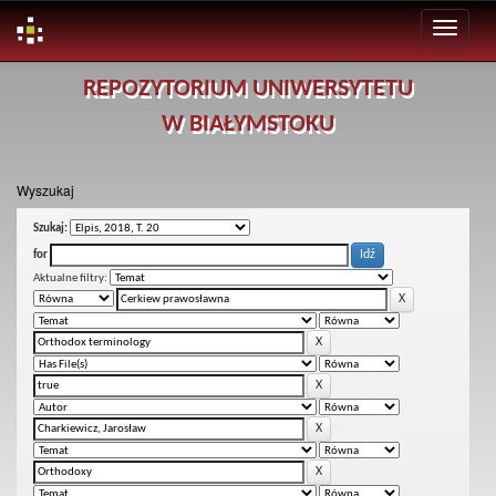
Skip
REPOZYTORIUM UNIWERSYTETU
navigation
W BIAŁYMSTOKU
Wyszukaj
Szukaj:
for
Aktualne filtry: