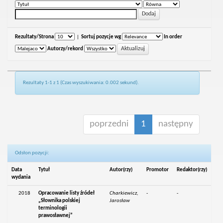
Rezultaty/Strona
|
Sortuj pozycje wg
In order
Autorzy/rekord
Rezultaty 1-1 z 1 (Czas wyszukiwania: 0.002 sekund).
poprzedni
1
następny
Odsłon pozycji:
Data
Tytuł
Autor(rzy)
Promotor
Redaktor(rzy)
wydania
2018
Opracowanie listy źródeł
Charkiewicz,
-
-
„Słownika polskiej
Jarosław
terminologii
prawosławnej”