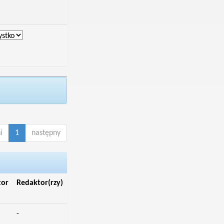
i
1
następny
tor
Redaktor(rzy)
-