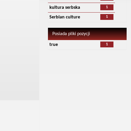
1
kultura serbska
1
Serbian culture
Posiada pliki pozycji
1
true