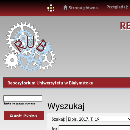
Przeglądaj:
Strona główna
Skip
R
navigation
Repozytorium Uniwersytetu w Białymstoku
Wyszukaj
Szukanie zaawansowane
Zespoły i Kolekcje
Szukaj:
for