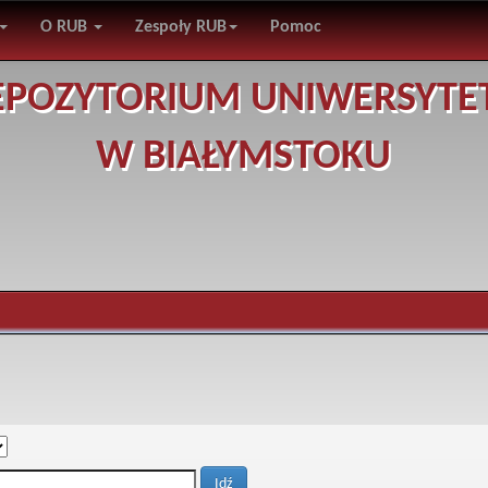
O RUB
Zespoły RUB
Pomoc
EPOZYTORIUM UNIWERSYTE
W BIAŁYMSTOKU