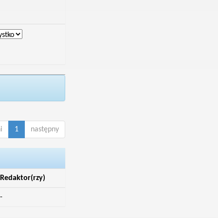
i
1
następny
Redaktor(rzy)
-