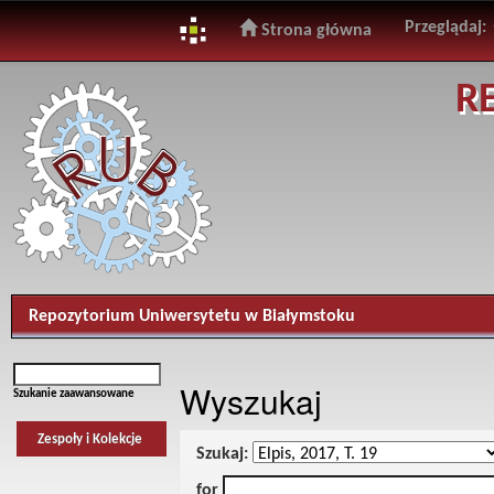
Przeglądaj:
Strona główna
Skip
R
navigation
Repozytorium Uniwersytetu w Białymstoku
Wyszukaj
Szukanie zaawansowane
Zespoły i Kolekcje
Szukaj:
for