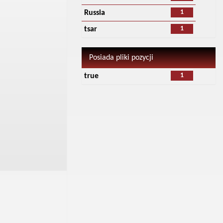
1
Russia
1
tsar
Posiada pliki pozycji
1
true