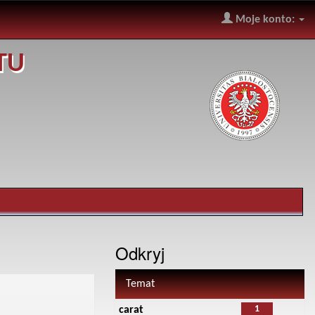
Moje konto:
TU
Odkryj
Temat
1
carat