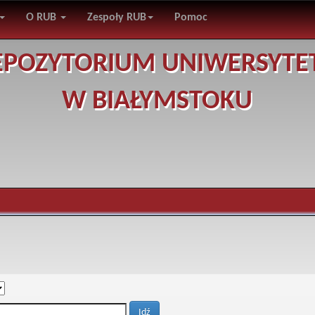
O RUB
Zespoły RUB
Pomoc
EPOZYTORIUM UNIWERSYTE
W BIAŁYMSTOKU