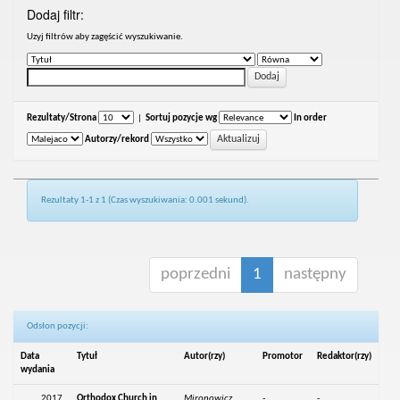
Dodaj filtr:
Uzyj filtrów aby zagęścić wyszukiwanie.
Rezultaty/Strona
|
Sortuj pozycje wg
In order
Autorzy/rekord
Rezultaty 1-1 z 1 (Czas wyszukiwania: 0.001 sekund).
poprzedni
1
następny
Odsłon pozycji:
Data
Tytuł
Autor(rzy)
Promotor
Redaktor(rzy)
wydania
2017
Orthodox Church in
Mironowicz,
-
-