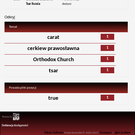
Tsar Russia
Antoni
Odkryj
Temat
1
carat
1
cerkiew prawosławna
1
Orthodox Church
1
tsar
Posiada pliki pozycji
1
true
Theme by
Deklaracja dostępności
DSpace Software
Prawa Autorskie © 2002-2017
Duraspace
-
Zgłoś problem