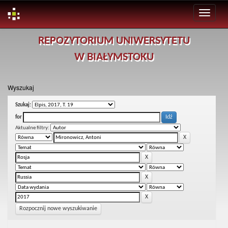
Skip
REPOZYTORIUM UNIWERSYTETU
navigation
W BIAŁYMSTOKU
Wyszukaj
Szukaj:
for
Aktualne filtry:
Rozpocznij nowe wyszukiwanie