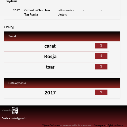
wydania
2017
Orthodox Church in
Mironowicz,
-
-
Tsar Russia
Antoni
Odkryj
Temat
1
carat
1
Rosja
1
tsar
Data wydania
1
2017
Theme by
Deklaracja dostępności
DSpace Software
Prawa Autorskie © 2002-2017
Duraspace
-
Zgłoś problem