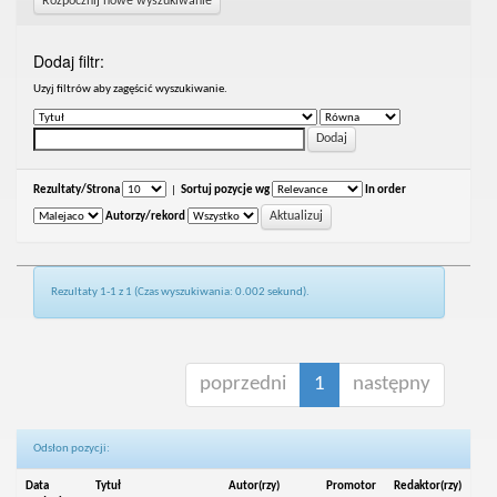
Rozpocznij nowe wyszukiwanie
Dodaj filtr:
Uzyj filtrów aby zagęścić wyszukiwanie.
Rezultaty/Strona
|
Sortuj pozycje wg
In order
Autorzy/rekord
Rezultaty 1-1 z 1 (Czas wyszukiwania: 0.002 sekund).
poprzedni
1
następny
Odsłon pozycji:
Data
Tytuł
Autor(rzy)
Promotor
Redaktor(rzy)