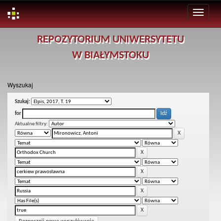
Skip
REPOZYTORIUM UNIWERSYTETU
navigation
W BIAŁYMSTOKU
Wyszukaj
Szukaj:
for
Aktualne filtry: