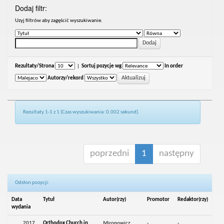
Dodaj filtr:
Uzyj filtrów aby zagęścić wyszukiwanie.
Rezultaty/Strona
|
Sortuj pozycje wg
In order
Autorzy/rekord
Rezultaty 1-1 z 1 (Czas wyszukiwania: 0.002 sekund).
poprzedni
1
następny
Odsłon pozycji:
Data
Tytuł
Autor(rzy)
Promotor
Redaktor(rzy)
wydania
2017
Orthodox Church in
Mironowicz,
-
-