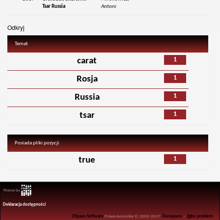
Tsar Russia
Antoni
Odkryj
Temat
1
carat
1
Rosja
1
Russia
1
tsar
Posiada pliki pozycji
1
true
Theme by
Deklaracja dostępności
DSpace Software
Prawa Autorskie © 2002-2017
Duraspace
-
Zgłoś problem