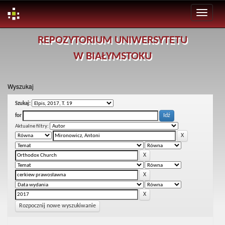
Skip
REPOZYTORIUM UNIWERSYTETU
navigation
W BIAŁYMSTOKU
Wyszukaj
Szukaj:
for
Aktualne filtry:
Rozpocznij nowe wyszukiwanie