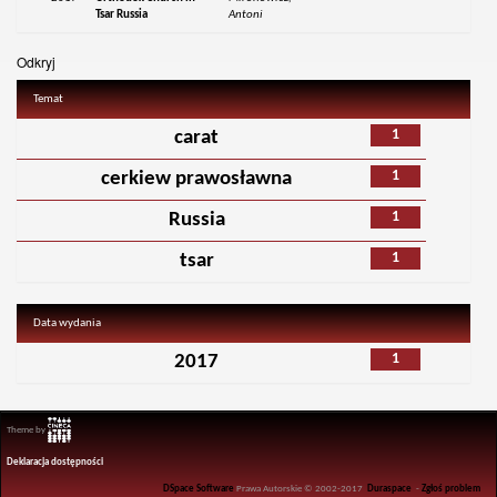
Tsar Russia
Antoni
Odkryj
Temat
1
carat
1
cerkiew prawosławna
1
Russia
1
tsar
Data wydania
1
2017
Theme by
Deklaracja dostępności
DSpace Software
Prawa Autorskie © 2002-2017
Duraspace
-
Zgłoś problem