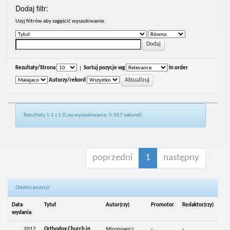
Dodaj filtr:
Uzyj filtrów aby zagęścić wyszukiwanie.
Rezultaty/Strona
|
Sortuj pozycje wg
In order
Autorzy/rekord
Rezultaty 1-1 z 1 (Czas wyszukiwania: 0.057 sekund).
poprzedni
1
następny
Odsłon pozycji:
Data
Tytuł
Autor(rzy)
Promotor
Redaktor(rzy)
wydania
2017
Orthodox Church in
Mironowicz,
-
-