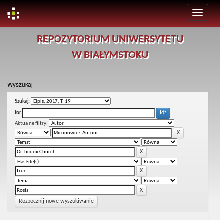
Skip
REPOZYTORIUM UNIWERSYTETU
navigation
W BIAŁYMSTOKU
Wyszukaj
Szukaj:
for
Aktualne filtry:
Rozpocznij nowe wyszukiwanie