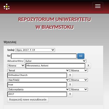
Skip
REPOZYTORIUM UNIWERSYTETU
navigation
W BIAŁYMSTOKU
Wyszukaj
Szukaj:
for
Aktualne filtry:
Rozpocznij nowe wyszukiwanie