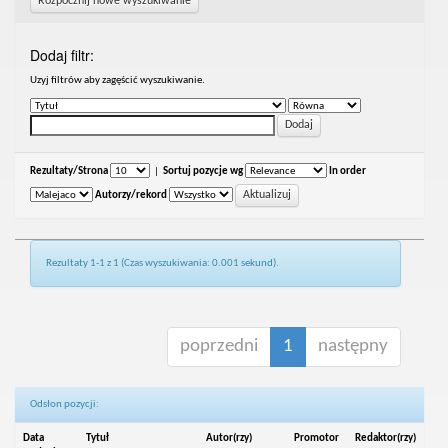
Rozpocznij nowe wyszukiwanie
Dodaj filtr:
Uzyj filtrów aby zagęścić wyszukiwanie.
Rezultaty/Strona
|
Sortuj pozycje wg
In order
Autorzy/rekord
Rezultaty 1-1 z 1 (Czas wyszukiwania: 0.001 sekund).
poprzedni
1
następny
Odsłon pozycji:
Data
Tytuł
Autor(rzy)
Promotor
Redaktor(rzy)