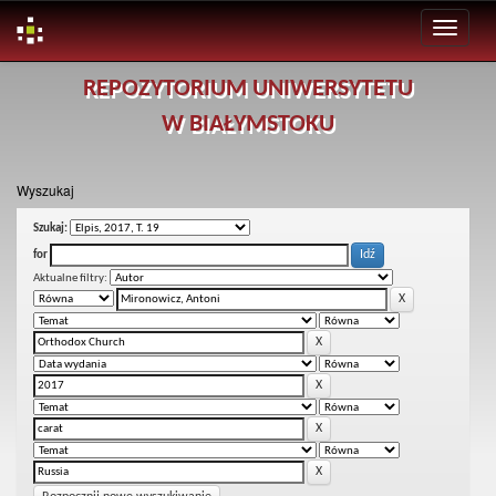
Skip
REPOZYTORIUM UNIWERSYTETU
navigation
W BIAŁYMSTOKU
Wyszukaj
Szukaj:
for
Aktualne filtry: