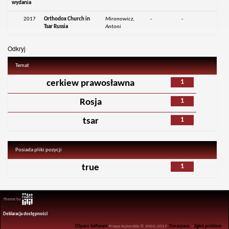
wydania
2017
Orthodox Church in
Mironowicz,
-
-
Tsar Russia
Antoni
Odkryj
Temat
1
cerkiew prawosławna
1
Rosja
1
tsar
Posiada pliki pozycji
1
true
Theme by
Deklaracja dostępności
DSpace Software
Prawa Autorskie © 2002-2017
Duraspace
-
Zgłoś problem