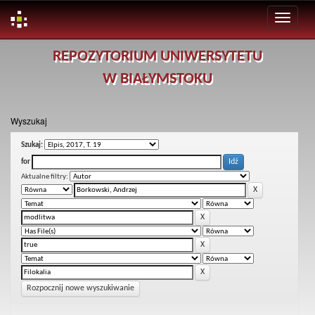
Skip
REPOZYTORIUM UNIWERSYTETU
navigation
W BIAŁYMSTOKU
Wyszukaj
Szukaj:
for
Aktualne filtry:
Rozpocznij nowe wyszukiwanie