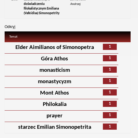
doświadczeniu
Andrzej
filokalistycznym Emiliana
(Vafeidisa) Simonopetrity
Odkryj
Temat
1
Elder Aimilianos of Simonopetra
1
Góra Athos
1
monasticism
1
monastycyzm
1
Mont Athos
1
Philokalia
1
prayer
1
starzec Emilian Simonopetrita