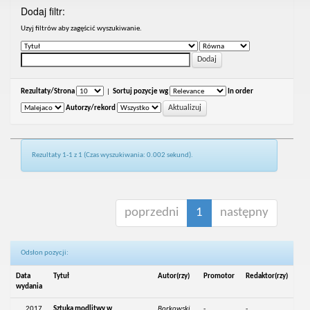
Dodaj filtr:
Uzyj filtrów aby zagęścić wyszukiwanie.
Rezultaty/Strona
|
Sortuj pozycje wg
In order
Autorzy/rekord
Rezultaty 1-1 z 1 (Czas wyszukiwania: 0.002 sekund).
poprzedni
1
następny
Odsłon pozycji:
Data
Tytuł
Autor(rzy)
Promotor
Redaktor(rzy)
wydania
2017
Sztuka modlitwy w
Borkowski,
-
-