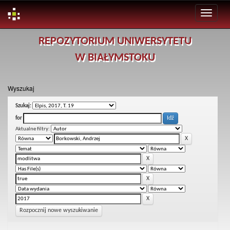
Skip
REPOZYTORIUM UNIWERSYTETU
navigation
W BIAŁYMSTOKU
Wyszukaj
Szukaj:
for
Aktualne filtry:
Rozpocznij nowe wyszukiwanie