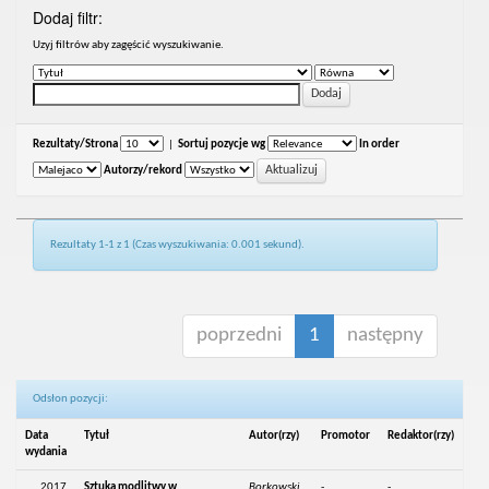
Dodaj filtr:
Uzyj filtrów aby zagęścić wyszukiwanie.
Rezultaty/Strona
|
Sortuj pozycje wg
In order
Autorzy/rekord
Rezultaty 1-1 z 1 (Czas wyszukiwania: 0.001 sekund).
poprzedni
1
następny
Odsłon pozycji:
Data
Tytuł
Autor(rzy)
Promotor
Redaktor(rzy)
wydania
2017
Sztuka modlitwy w
Borkowski,
-
-