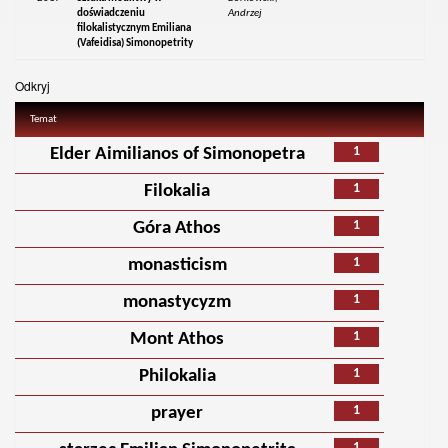
doświadczeniu
Andrzej
filokalistycznym Emiliana
(Vafeidisa) Simonopetrity
Odkryj
Temat
1
Elder Aimilianos of Simonopetra
1
Filokalia
1
Góra Athos
1
monasticism
1
monastycyzm
1
Mont Athos
1
Philokalia
1
prayer
1