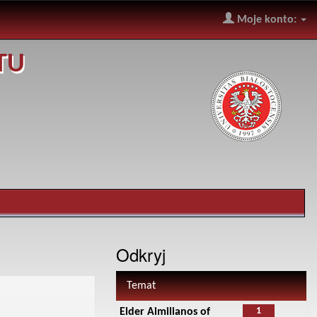
Moje konto:
TU
Odkryj
Temat
1
Elder Aimilianos of