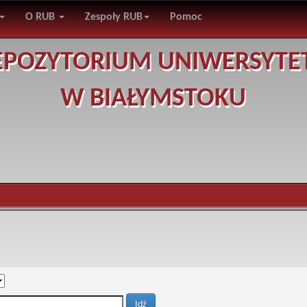
O RUB
Zespoły RUB
Pomoc
EPOZYTORIUM UNIWERSYTE
W BIAŁYMSTOKU