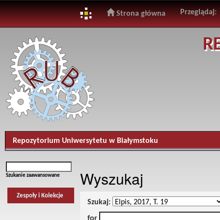
Przeglądaj:
Strona główna
Skip
R
navigation
Repozytorium Uniwersytetu w Białymstoku
Wyszukaj
Szukanie zaawansowane
Zespoły i Kolekcje
Szukaj:
for