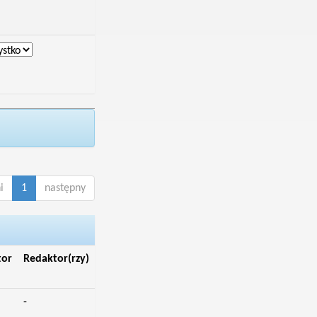
i
1
następny
tor
Redaktor(rzy)
-