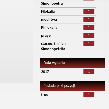
Simonopetra
1
Filokalia
1
modlitwa
1
Philokalia
1
prayer
1
starzec Emilian
Simonopetrita
Data wydania
1
2017
Posiada pliki pozycji
1
true