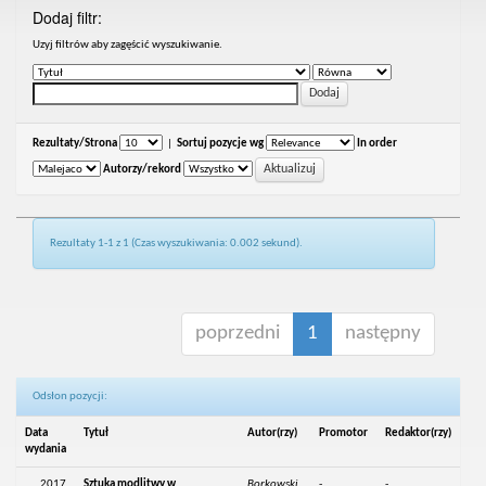
Dodaj filtr:
Uzyj filtrów aby zagęścić wyszukiwanie.
Rezultaty/Strona
|
Sortuj pozycje wg
In order
Autorzy/rekord
Rezultaty 1-1 z 1 (Czas wyszukiwania: 0.002 sekund).
poprzedni
1
następny
Odsłon pozycji:
Data
Tytuł
Autor(rzy)
Promotor
Redaktor(rzy)
wydania
2017
Sztuka modlitwy w
Borkowski,
-
-