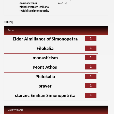
doświadczeniu
Andrzej
filokalistycznym Emiliana
(Vafeidisa) Simonopetrity
Odkryj
Temat
1
Elder Aimilianos of Simonopetra
1
Filokalia
1
monasticism
1
Mont Athos
1
Philokalia
1
prayer
1
starzec Emilian Simonopetrita
Data wydania