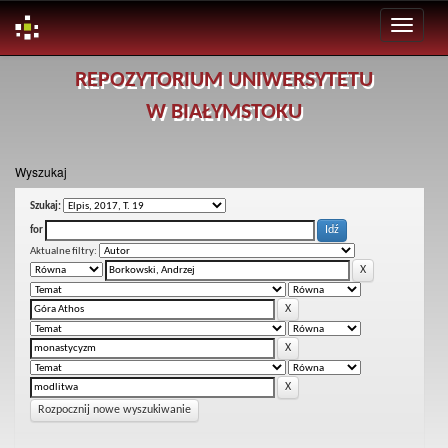
Skip
REPOZYTORIUM UNIWERSYTETU
navigation
W BIAŁYMSTOKU
Wyszukaj
Szukaj:
for
Aktualne filtry:
Rozpocznij nowe wyszukiwanie