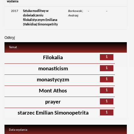
wydania
2017
Sztuka modlitwy w
Borkowski,
-
-
doświadczeniu
Andrzej
filokalistycznym Emiliana
(Vafeidisa) Simonopetrity
Odkryj
Temat
1
Filokalia
1
monasticism
1
monastycyzm
1
Mont Athos
1
prayer
1
starzec Emilian Simonopetrita
Data wydania