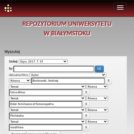
Skip
REPOZYTORIUM UNIWERSYTETU
navigation
W BIAŁYMSTOKU
Wyszukaj
Szukaj:
for
Aktualne filtry: