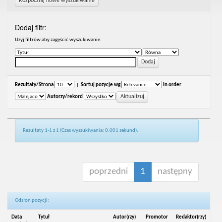
Rozpocznij nowe wyszukiwanie
Dodaj filtr:
Uzyj filtrów aby zagęścić wyszukiwanie.
Rezultaty/Strona
|
Sortuj pozycje wg
In order
Autorzy/rekord
Rezultaty 1-1 z 1 (Czas wyszukiwania: 0.001 sekund).
poprzedni
1
następny
Odsłon pozycji:
Data
Tytuł
Autor(rzy)
Promotor
Redaktor(rzy)