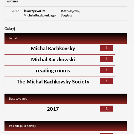
wydania
2017
Towarzystwo im.
(Matwiejczuk),
-
-
Michała Kaczkowskiego
Sergiusz
Odkryj
Temat
1
Michal Kachkovsky
1
Michał Kaczkowski
1
reading rooms
1
The Michal Kachkovsky Society
Data wydania
1
2017
Posiada pliki pozycji