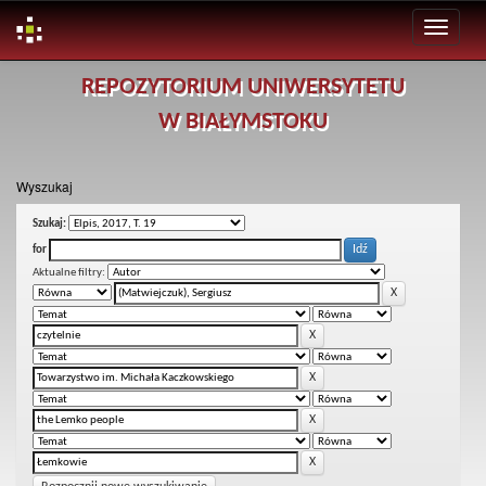
Skip
REPOZYTORIUM UNIWERSYTETU
navigation
W BIAŁYMSTOKU
Wyszukaj
Szukaj:
for
Aktualne filtry: