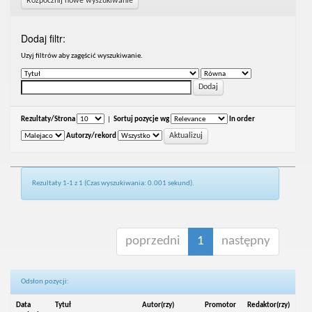
Rozpocznij nowe wyszukiwanie
Dodaj filtr:
Uzyj filtrów aby zagęścić wyszukiwanie.
Rezultaty/Strona
|
Sortuj pozycje wg
In order
Autorzy/rekord
Rezultaty 1-1 z 1 (Czas wyszukiwania: 0.001 sekund).
poprzedni
1
następny
Odsłon pozycji:
Data
Tytuł
Autor(rzy)
Promotor
Redaktor(rzy)