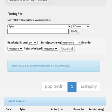
Rozpocznij nowe wyszukiwanie
Dodaj filtr:
Uzyj filtrów aby zagęścić wyszukiwanie.
Rezultaty/Strona
|
Sortuj pozycje wg
In order
Autorzy/rekord
Rezultaty 1-1 z 1 (Czas wyszukiwania: 0.002 sekund).
poprzedni
1
następny
Odsłon pozycji:
Data
Tytuł
Autor(rzy)
Promotor
Redaktor(rzy)