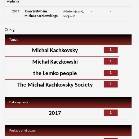
wydania
2017
Towarzystwo im.
(Matwiejczuk),
-
-
Michała Kaczkowskiego
Sergiusz
Odkryj
Temat
1
Michal Kachkovsky
1
Michał Kaczkowski
1
the Lemko people
1
The Michal Kachkovsky Society
Data wydania
1
2017
Posiada pliki pozycji