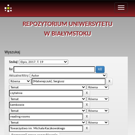
Skip
REPOZYTORIUM UNIWERSYTETU
navigation
W BIAŁYMSTOKU
Wyszukaj
Szukaj:
for
Aktualne filtry: