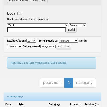
Rozpocznij nowe wyszukiwanie
Dodaj filtr:
Uzyj filtrów aby zagęścić wyszukiwanie.
Rezultaty/Strona
|
Sortuj pozycje wg
In order
Autorzy/rekord
Rezultaty 1-1 z 1 (Czas wyszukiwania: 0.001 sekund).
poprzedni
1
następny
Odsłon pozycji:
Data
Tytuł
Autor(rzy)
Promotor
Redaktor(rzy)