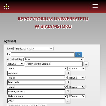
Skip
REPOZYTORIUM UNIWERSYTETU
navigation
W BIAŁYMSTOKU
Wyszukaj
Szukaj:
for
Aktualne filtry: