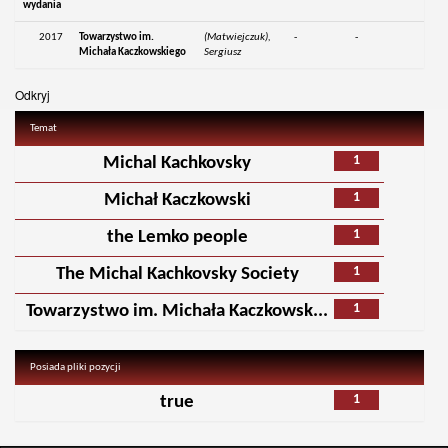
wydania
2017
Towarzystwo im.
(Matwiejczuk),
-
-
Michała Kaczkowskiego
Sergiusz
Odkryj
Temat
1
Michal Kachkovsky
1
Michał Kaczkowski
1
the Lemko people
1
The Michal Kachkovsky Society
1
Towarzystwo im. Michała Kaczkowsk...
Posiada pliki pozycji
1
true