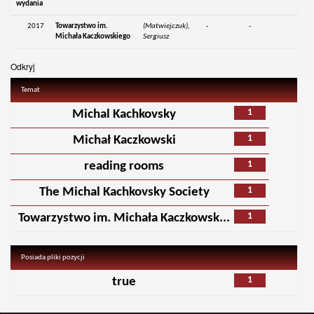
wydania
2017
Towarzystwo im.
(Matwiejczuk),
-
-
Michała Kaczkowskiego
Sergiusz
Odkryj
Temat
1
Michal Kachkovsky
1
Michał Kaczkowski
1
reading rooms
1
The Michal Kachkovsky Society
1
Towarzystwo im. Michała Kaczkowsk...
Posiada pliki pozycji
1
true