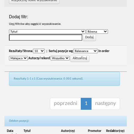
Rozpocznij nowe wyszukiwanie
Dodaj filtr:
Uzyj filtrów aby zagęścić wyszukiwanie.
Rezultaty/Strona
|
Sortuj pozycje wg
In order
Autorzy/rekord
Rezultaty 1-1 z 1 (Czas wyszukiwania: 0.001 sekund).
poprzedni
1
następny
Odsłon pozycji:
Data
Tytuł
Autor(rzy)
Promotor
Redaktor(rzy)