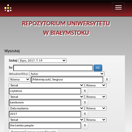
Skip
REPOZYTORIUM UNIWERSYTETU
navigation
W BIAŁYMSTOKU
Wyszukaj
Szukaj:
for
Aktualne filtry: