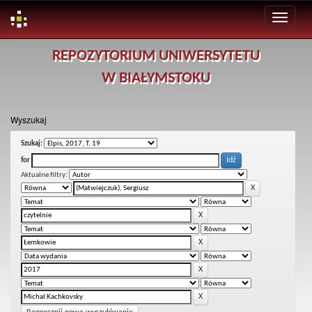
Skip
REPOZYTORIUM UNIWERSYTETU
navigation
W BIAŁYMSTOKU
Wyszukaj
Szukaj:
for
Aktualne filtry: