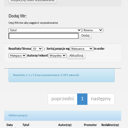
Rozpocznij nowe wyszukiwanie
Dodaj filtr:
Uzyj filtrów aby zagęścić wyszukiwanie.
Rezultaty/Strona
|
Sortuj pozycje wg
In order
Autorzy/rekord
Rezultaty 1-1 z 1 (Czas wyszukiwania: 0.001 sekund).
poprzedni
1
następny
Odsłon pozycji:
Data
Tytuł
Autor(rzy)
Promotor
Redaktor(rzy)