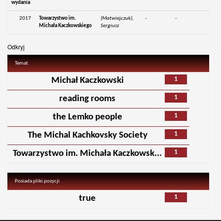
wydania
2017
Towarzystwo im.
(Matwiejczuk),
-
-
Michała Kaczkowskiego
Sergiusz
Odkryj
Temat
1
Michał Kaczkowski
1
reading rooms
1
the Lemko people
1
The Michal Kachkovsky Society
1
Towarzystwo im. Michała Kaczkowsk...
Posiada pliki pozycji
1
true