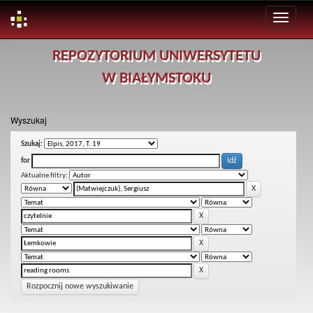
Skip
REPOZYTORIUM UNIWERSYTETU
navigation
W BIAŁYMSTOKU
Wyszukaj
Szukaj:
for
Aktualne filtry:
Rozpocznij nowe wyszukiwanie