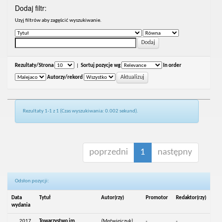
Dodaj filtr:
Uzyj filtrów aby zagęścić wyszukiwanie.
Rezultaty/Strona
|
Sortuj pozycje wg
In order
Autorzy/rekord
Rezultaty 1-1 z 1 (Czas wyszukiwania: 0.002 sekund).
poprzedni
1
następny
Odsłon pozycji:
Data
Tytuł
Autor(rzy)
Promotor
Redaktor(rzy)
wydania
2017
Towarzystwo im.
(Matwiejczuk),
-
-