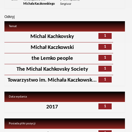
Michała Kaczkowskiego
Sergiusz
Odkryj
Temat
1
Michal Kachkovsky
1
Michał Kaczkowski
1
the Lemko people
1
The Michal Kachkovsky Society
1
Towarzystwo im. Michała Kaczkowsk...
Data wydania
1
2017
Posiada pliki pozycji