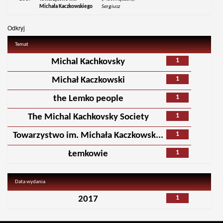
Michała Kaczkowskiego
Sergiusz
Odkryj
Temat
1
Michal Kachkovsky
1
Michał Kaczkowski
1
the Lemko people
1
The Michal Kachkovsky Society
1
Towarzystwo im. Michała Kaczkowsk...
1
Łemkowie
Data wydania
1
2017