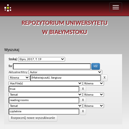
Skip
REPOZYTORIUM UNIWERSYTETU
navigation
W BIAŁYMSTOKU
Wyszukaj
Szukaj:
for
Aktualne filtry:
Rozpocznij nowe wyszukiwanie