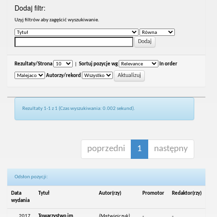
Dodaj filtr:
Uzyj filtrów aby zagęścić wyszukiwanie.
Rezultaty/Strona
|
Sortuj pozycje wg
In order
Autorzy/rekord
Rezultaty 1-1 z 1 (Czas wyszukiwania: 0.002 sekund).
poprzedni
1
następny
Odsłon pozycji:
Data
Tytuł
Autor(rzy)
Promotor
Redaktor(rzy)
wydania
2017
Towarzystwo im.
(Matwiejczuk),
-
-