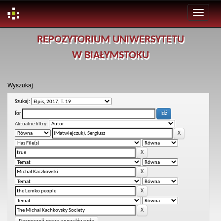
Skip
REPOZYTORIUM UNIWERSYTETU
navigation
W BIAŁYMSTOKU
Wyszukaj
Szukaj:
for
Aktualne filtry: