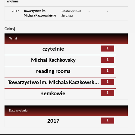
wydania
2017
Towarzystwo im.
(Matwiejczuk),
-
-
Michała Kaczkowskiego
Sergiusz
Odkryj
Temat
1
czytelnie
1
Michal Kachkovsky
1
reading rooms
1
Towarzystwo im. Michała Kaczkowsk...
1
Łemkowie
Data wydania
1
2017