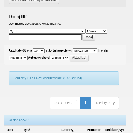
Rozpocznij nowe wyszukiwanie
Dodaj filtr:
Uzyj filtrów aby zagęścić wyszukiwanie.
Rezultaty/Strona
|
Sortuj pozycje wg
In order
Autorzy/rekord
Rezultaty 1-1 z 1 (Czas wyszukiwania: 0.001 sekund).
poprzedni
1
następny
Odsłon pozycji:
Data
Tytuł
Autor(rzy)
Promotor
Redaktor(rzy)