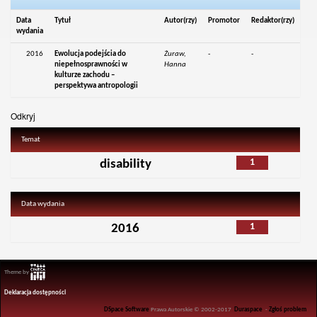
Data
Tytuł
Autor(rzy)
Promotor
Redaktor(rzy)
wydania
2016
Ewolucja podejścia do
Żuraw,
-
-
niepełnosprawności w
Hanna
kulturze zachodu –
perspektywa antropologii
Odkryj
Temat
1
disability
Data wydania
1
2016
Theme by
Deklaracja dostępności
DSpace Software
Prawa Autorskie © 2002-2017
Duraspace
-
Zgłoś problem