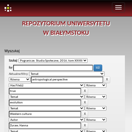
Skip
REPOZYTORIUM UNIWERSYTETU
navigation
W BIAŁYMSTOKU
Wyszukaj
Szukaj:
for
Aktualne filtry: