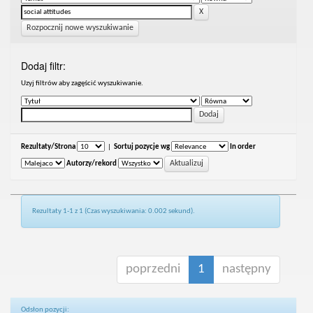
Rozpocznij nowe wyszukiwanie
Dodaj filtr:
Uzyj filtrów aby zagęścić wyszukiwanie.
Rezultaty/Strona
|
Sortuj pozycje wg
In order
Autorzy/rekord
Rezultaty 1-1 z 1 (Czas wyszukiwania: 0.002 sekund).
poprzedni
1
następny
Odsłon pozycji: