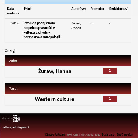
Data
Tytuł
Autor(rzy)
Promotor
Redaktor(rzy)
wydania
2016
Ewolucja podejścia do
Żuraw,
-
-
niepełnosprawności w
Hanna
kulturze zachodu –
perspektywa antropologii
Odkryj
Autor
1
Żuraw, Hanna
Temat
1
Western culture
Theme by
Deklaracja dostępności
DSpace Software
Prawa Autorskie © 2002-2017
Duraspace
-
Zgłoś problem