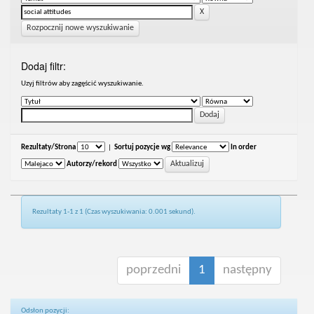
Rozpocznij nowe wyszukiwanie
Dodaj filtr:
Uzyj filtrów aby zagęścić wyszukiwanie.
Rezultaty/Strona
|
Sortuj pozycje wg
In order
Autorzy/rekord
Rezultaty 1-1 z 1 (Czas wyszukiwania: 0.001 sekund).
poprzedni
1
następny
Odsłon pozycji: