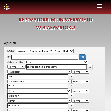
Skip
REPOZYTORIUM UNIWERSYTETU
navigation
W BIAŁYMSTOKU
Wyszukaj
Szukaj:
for
Aktualne filtry: