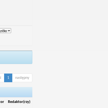
i
1
następny
tor
Redaktor(rzy)