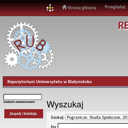
Przeglądaj:
Strona główna
Skip
R
navigation
Repozytorium Uniwersytetu w Białymstoku
Wyszukaj
Szukanie zaawansowane
Zespoły i Kolekcje
Szukaj:
for