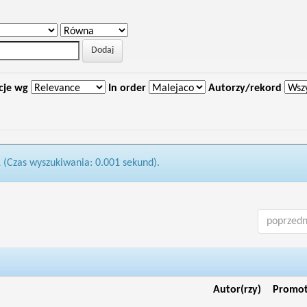
cje wg
In order
Autorzy/rekord
1 (Czas wyszukiwania: 0.001 sekund).
poprzedn
Autor(rzy)
Promo