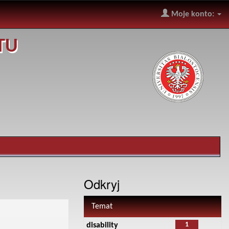
Moje konto:
TU
Odkryj
Temat
1
disability