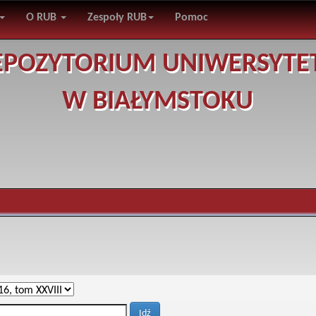
O RUB
Zespoły RUB
Pomoc
EPOZYTORIUM UNIWERSYTE
W BIAŁYMSTOKU