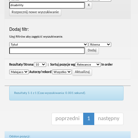
Rozpocznij nowe wyszukiwanie
Dodaj filtr:
Uzyj filtrów aby zagęścić wyszukiwanie.
Rezultaty/Strona
|
Sortuj pozycje wg
In order
Autorzy/rekord
Rezultaty 1-1 z 1 (Czas wyszukiwania: 0.001 sekund).
poprzedni
1
następny
Odsłon pozycji: