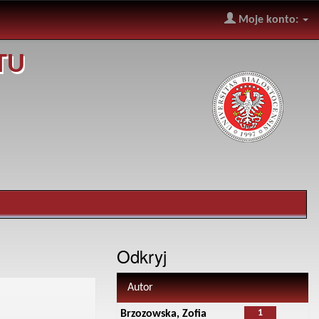
Moje konto:
TU
Odkryj
Autor
1
Brzozowska, Zofia