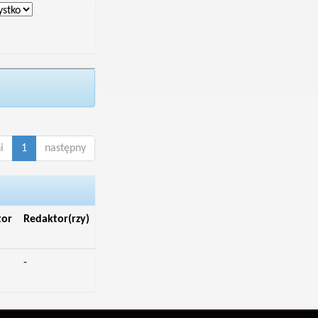
i
1
następny
tor
Redaktor(rzy)
-