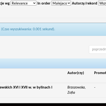
cje wg
In order
Autorzy/rekord
1 (Czas wyszukiwania: 0.001 sekund).
poprzedn
Autor(rzy)
Promo
skich XVI i XVII w. w bylinach i
Brzozowska,
-
Zofia