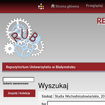
Przeglądaj:
Strona główna
Skip
R
navigation
Repozytorium Uniwersytetu w Białymstoku
Wyszukaj
Szukanie zaawansowane
Zespoły i Kolekcje
Szukaj:
for