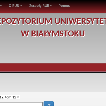
O RUB
Zespoły RUB
Pomoc
EPOZYTORIUM UNIWERSYTE
W BIAŁYMSTOKU