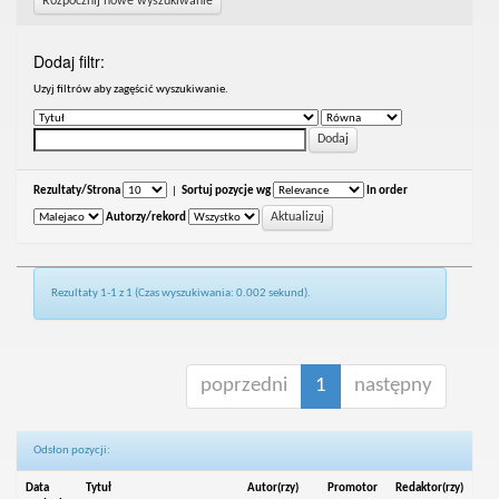
Rozpocznij nowe wyszukiwanie
Dodaj filtr:
Uzyj filtrów aby zagęścić wyszukiwanie.
Rezultaty/Strona
|
Sortuj pozycje wg
In order
Autorzy/rekord
Rezultaty 1-1 z 1 (Czas wyszukiwania: 0.002 sekund).
poprzedni
1
następny
Odsłon pozycji:
Data
Tytuł
Autor(rzy)
Promotor
Redaktor(rzy)