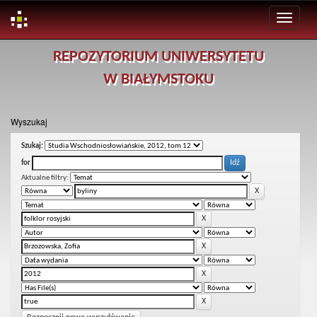
Skip
REPOZYTORIUM UNIWERSYTETU
navigation
W BIAŁYMSTOKU
Wyszukaj
Szukaj:
for
Aktualne filtry: