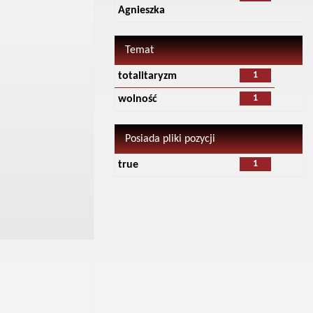
Agnieszka
Temat
1
totalitaryzm
1
wolność
Posiada pliki pozycji
1
true