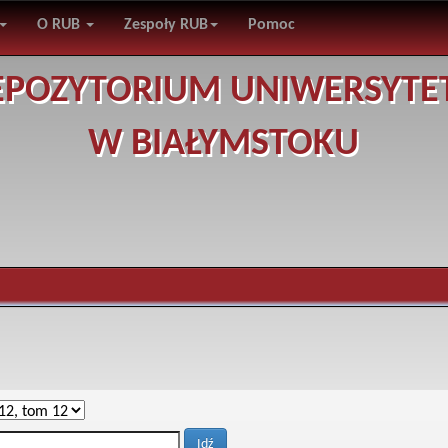
O RUB
Zespoły RUB
Pomoc
EPOZYTORIUM UNIWERSYTE
W BIAŁYMSTOKU