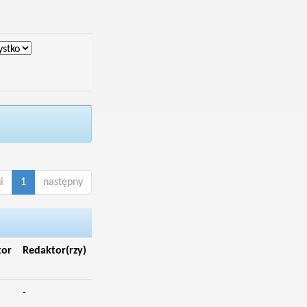
i
1
następny
tor
Redaktor(rzy)
-