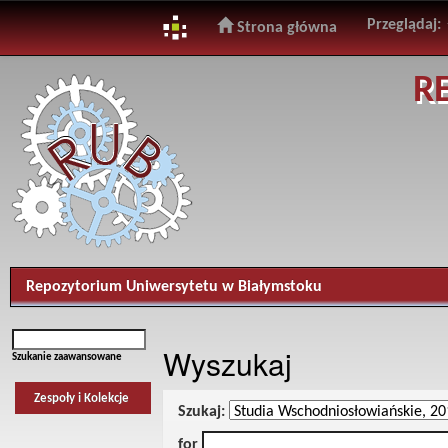
Przeglądaj:
Strona główna
Skip
R
navigation
Repozytorium Uniwersytetu w Białymstoku
Wyszukaj
Szukanie zaawansowane
Zespoły i Kolekcje
Szukaj:
for