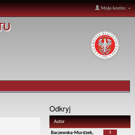
Moje konto:
TU
Odkryj
Autor
1
Baczewska-Murdzek,