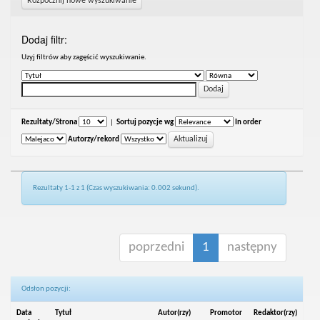
Rozpocznij nowe wyszukiwanie
Dodaj filtr:
Uzyj filtrów aby zagęścić wyszukiwanie.
Rezultaty/Strona
|
Sortuj pozycje wg
In order
Autorzy/rekord
Rezultaty 1-1 z 1 (Czas wyszukiwania: 0.002 sekund).
poprzedni
1
następny
Odsłon pozycji:
Data
Tytuł
Autor(rzy)
Promotor
Redaktor(rzy)