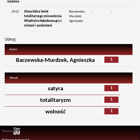
wydania
2012
Absurdalny świat
Baczewska-
-
-
totalitarnego zniewolenia.
Murdzek,
Władimira Nabokowa gry z
Agnieszka
mitami i symbolami
Odkryj
Autor
1
Baczewska-Murdzek, Agnieszka
Temat
1
satyra
1
totalitaryzm
1
wolność
Theme by