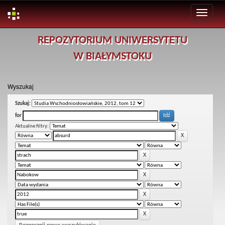
Skip
REPOZYTORIUM UNIWERSYTETU
navigation
W BIAŁYMSTOKU
Wyszukaj
Szukaj:
for
Aktualne filtry: