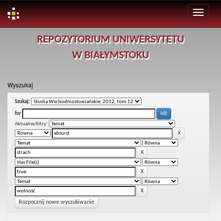
Skip
REPOZYTORIUM UNIWERSYTETU
navigation
W BIAŁYMSTOKU
Wyszukaj
Szukaj:
for
Aktualne filtry:
Rozpocznij nowe wyszukiwanie