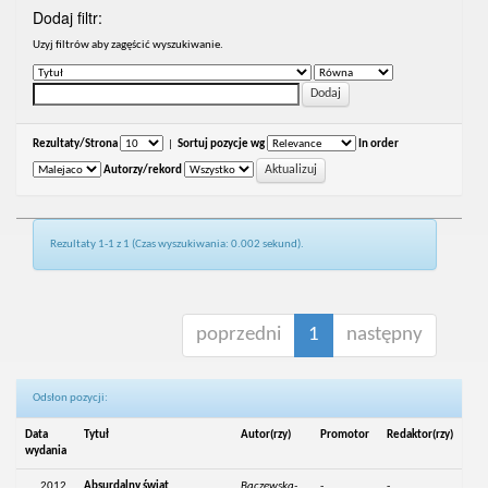
Dodaj filtr:
Uzyj filtrów aby zagęścić wyszukiwanie.
Rezultaty/Strona
|
Sortuj pozycje wg
In order
Autorzy/rekord
Rezultaty 1-1 z 1 (Czas wyszukiwania: 0.002 sekund).
poprzedni
1
następny
Odsłon pozycji:
Data
Tytuł
Autor(rzy)
Promotor
Redaktor(rzy)
wydania
2012
Absurdalny świat
Baczewska-
-
-