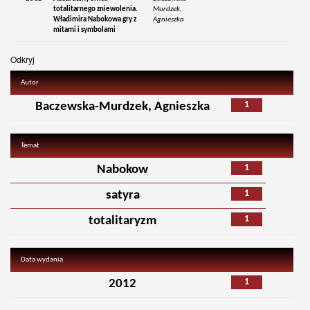
totalitarnego zniewolenia.
Murdzek,
Władimira Nabokowa gry z
Agnieszka
mitami i symbolami
Odkryj
Autor
1
Baczewska-Murdzek, Agnieszka
Temat
1
Nabokow
1
satyra
1
totalitaryzm
Data wydania
1
2012