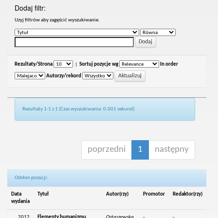
Dodaj filtr:
Uzyj filtrów aby zagęścić wyszukiwanie.
Rezultaty/Strona
|
Sortuj pozycje wg
In order
Autorzy/rekord
Rezultaty 1-1 z 1 (Czas wyszukiwania: 0.001 sekund).
poprzedni
1
następny
Odsłon pozycji:
Data
Tytuł
Autor(rzy)
Promotor
Redaktor(rzy)
wydania
2012
Elementy humanizmu
Ostaszewska,
-
-