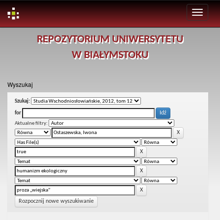
Skip
REPOZYTORIUM UNIWERSYTETU
navigation
W BIAŁYMSTOKU
Wyszukaj
Szukaj:
for
Aktualne filtry:
Rozpocznij nowe wyszukiwanie