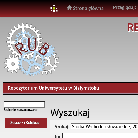
Przeglądaj:
Strona główna
Skip
R
navigation
Repozytorium Uniwersytetu w Białymstoku
Wyszukaj
Szukanie zaawansowane
Zespoły i Kolekcje
Szukaj:
for