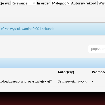
cje wg
In order
Autorzy/rekord
1 (Czas wyszukiwania: 0.001 sekund).
poprzedn
Autor(rzy)
Promot
logicznego w prozie „wiejskiej”
Ostaszewska, Iwona
-