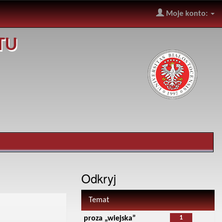
Moje konto:
TU
Odkryj
Temat
1
proza „wiejska”