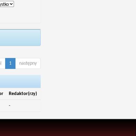
i
1
następny
or
Redaktor(rzy)
-