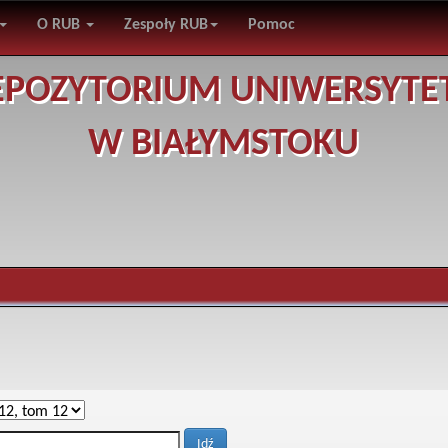
O RUB
Zespoły RUB
Pomoc
EPOZYTORIUM UNIWERSYTE
W BIAŁYMSTOKU