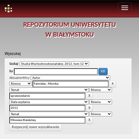
Skip
REPOZYTORIUM UNIWERSYTETU
navigation
W BIAŁYMSTOKU
Wyszukaj
Szukaj:
for
Aktualne filtry:
Rozpocznij nowe wyszukiwanie