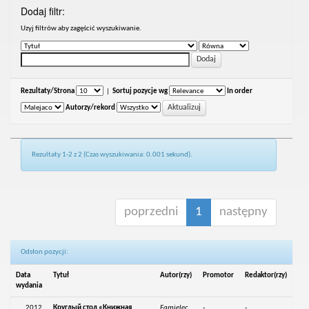
Dodaj filtr:
Uzyj filtrów aby zagęścić wyszukiwanie.
Rezultaty/Strona
|
Sortuj pozycje wg
In order
Autorzy/rekord
Rezultaty 1-2 z 2 (Czas wyszukiwania: 0.001 sekund).
poprzedni
1
następny
Odsłon pozycji:
Data
Tytuł
Autor(rzy)
Promotor
Redaktor(rzy)
wydania
2012
Круглый стол «Книжная
Famielec,
-
-