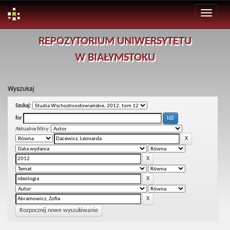
Skip
REPOZYTORIUM UNIWERSYTETU
navigation
W BIAŁYMSTOKU
Wyszukaj
Szukaj:
for
Aktualne filtry:
Rozpocznij nowe wyszukiwanie