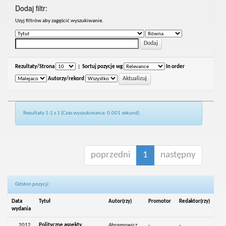
Dodaj filtr:
Uzyj filtrów aby zagęścić wyszukiwanie.
Rezultaty/Strona
|
Sortuj pozycje wg
In order
Autorzy/rekord
Rezultaty 1-1 z 1 (Czas wyszukiwania: 0.001 sekund).
poprzedni
1
następny
Odsłon pozycji:
Data
Tytuł
Autor(rzy)
Promotor
Redaktor(rzy)
wydania
2012
Polityczne aspekty
Abramowicz,
-
-