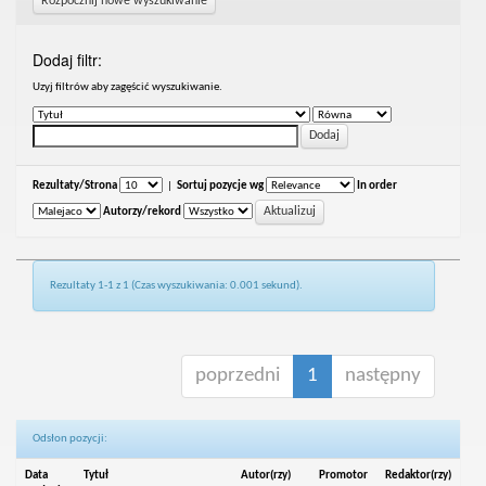
Rozpocznij nowe wyszukiwanie
Dodaj filtr:
Uzyj filtrów aby zagęścić wyszukiwanie.
Rezultaty/Strona
|
Sortuj pozycje wg
In order
Autorzy/rekord
Rezultaty 1-1 z 1 (Czas wyszukiwania: 0.001 sekund).
poprzedni
1
następny
Odsłon pozycji:
Data
Tytuł
Autor(rzy)
Promotor
Redaktor(rzy)