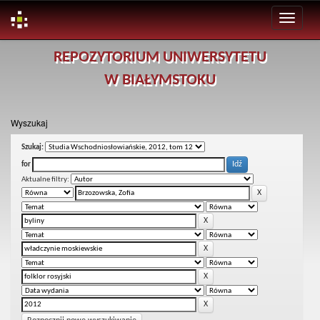
Skip
REPOZYTORIUM UNIWERSYTETU
navigation
W BIAŁYMSTOKU
Wyszukaj
Szukaj:
for
Aktualne filtry: