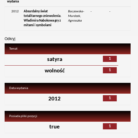
wydania
2012
Absurdalny świat
Baczewska-
-
-
totalitarnego zniewolenia.
Murdzek,
Władimira Nabokowa gry z
Agnieszka
mitami i symbolami
Odkryj
Temat
1
satyra
1
wolność
Data wydania
1
2012
Posiada pliki pozycji
1
true