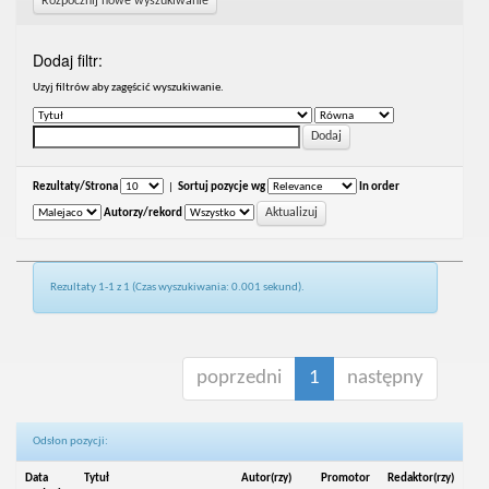
Rozpocznij nowe wyszukiwanie
Dodaj filtr:
Uzyj filtrów aby zagęścić wyszukiwanie.
Rezultaty/Strona
|
Sortuj pozycje wg
In order
Autorzy/rekord
Rezultaty 1-1 z 1 (Czas wyszukiwania: 0.001 sekund).
poprzedni
1
następny
Odsłon pozycji:
Data
Tytuł
Autor(rzy)
Promotor
Redaktor(rzy)