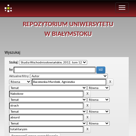
Skip
REPOZYTORIUM UNIWERSYTETU
navigation
W BIAŁYMSTOKU
Wyszukaj
Szukaj:
for
Aktualne filtry: