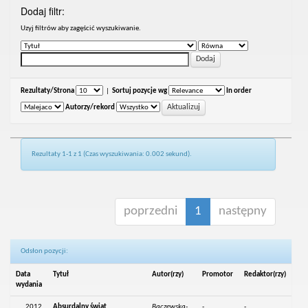
Dodaj filtr:
Uzyj filtrów aby zagęścić wyszukiwanie.
Rezultaty/Strona
|
Sortuj pozycje wg
In order
Autorzy/rekord
Rezultaty 1-1 z 1 (Czas wyszukiwania: 0.002 sekund).
poprzedni
1
następny
Odsłon pozycji:
Data
Tytuł
Autor(rzy)
Promotor
Redaktor(rzy)
wydania
2012
Absurdalny świat
Baczewska-
-
-