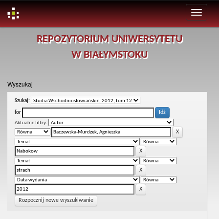
Skip
REPOZYTORIUM UNIWERSYTETU
navigation
W BIAŁYMSTOKU
Wyszukaj
Szukaj:
for
Aktualne filtry:
Rozpocznij nowe wyszukiwanie