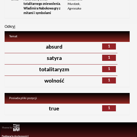
totalitarnego zniewolenia.
Murdzek,
Władimira Nabokowa gry z
Agnieszka
mitami i symbolami
Odkryj
Temat
1
absurd
1
satyra
1
totalitaryzm
1
wolność
Posiada pliki pozycji
1
true
Theme by
Deklaracja dostępności