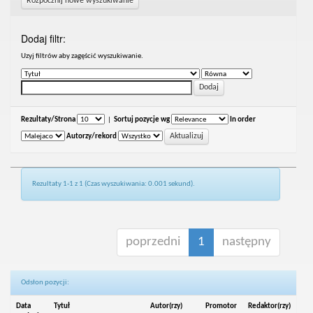
Rozpocznij nowe wyszukiwanie
Dodaj filtr:
Uzyj filtrów aby zagęścić wyszukiwanie.
Rezultaty/Strona
|
Sortuj pozycje wg
In order
Autorzy/rekord
Rezultaty 1-1 z 1 (Czas wyszukiwania: 0.001 sekund).
poprzedni
1
następny
Odsłon pozycji:
Data
Tytuł
Autor(rzy)
Promotor
Redaktor(rzy)