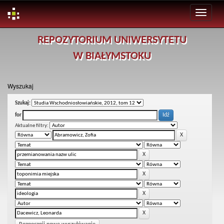
Skip
REPOZYTORIUM UNIWERSYTETU
navigation
W BIAŁYMSTOKU
Wyszukaj
Szukaj:
for
Aktualne filtry: