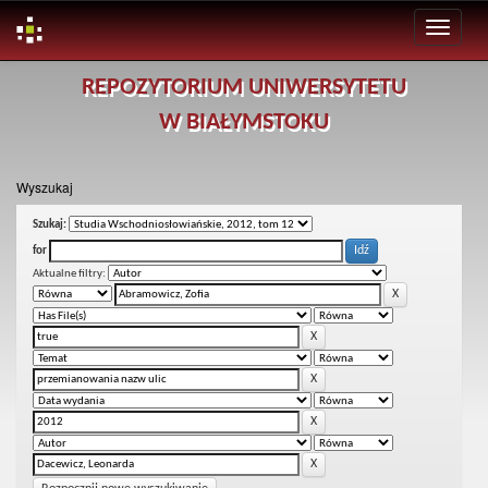
Skip
REPOZYTORIUM UNIWERSYTETU
navigation
W BIAŁYMSTOKU
Wyszukaj
Szukaj:
for
Aktualne filtry: