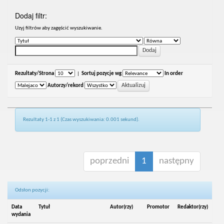
Dodaj filtr:
Uzyj filtrów aby zagęścić wyszukiwanie.
Rezultaty/Strona
|
Sortuj pozycje wg
In order
Autorzy/rekord
Rezultaty 1-1 z 1 (Czas wyszukiwania: 0.001 sekund).
poprzedni
1
następny
Odsłon pozycji:
Data
Tytuł
Autor(rzy)
Promotor
Redaktor(rzy)
wydania