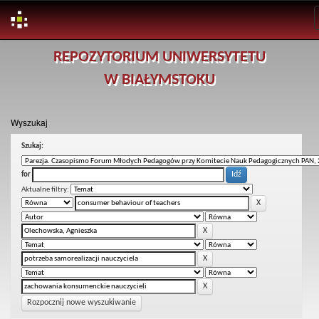
Skip
REPOZYTORIUM UNIWERSYTETU
navigation
W BIAŁYMSTOKU
Wyszukaj
Szukaj:
for
Aktualne filtry:
Rozpocznij nowe wyszukiwanie