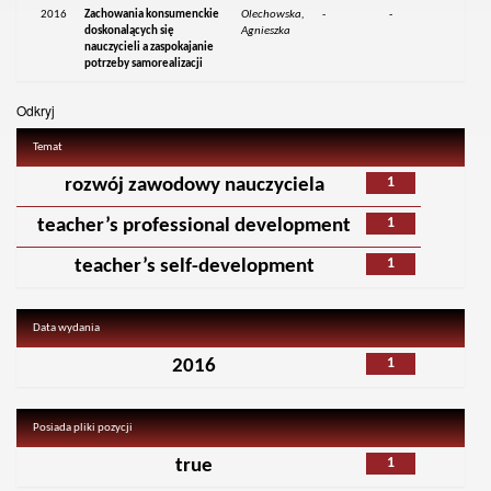
2016
Zachowania konsumenckie
Olechowska,
-
-
doskonalących się
Agnieszka
nauczycieli a zaspokajanie
potrzeby samorealizacji
Odkryj
Temat
1
rozwój zawodowy nauczyciela
1
teacher’s professional development
1
teacher’s self-development
Data wydania
1
2016
Posiada pliki pozycji
1
true