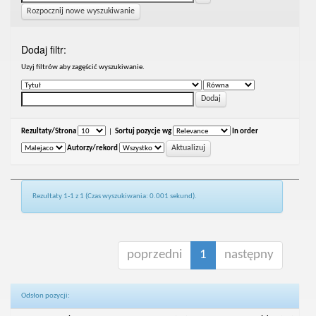
Rozpocznij nowe wyszukiwanie
Dodaj filtr:
Uzyj filtrów aby zagęścić wyszukiwanie.
Rezultaty/Strona
|
Sortuj pozycje wg
In order
Autorzy/rekord
Rezultaty 1-1 z 1 (Czas wyszukiwania: 0.001 sekund).
poprzedni
1
następny
Odsłon pozycji: