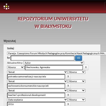
Skip
REPOZYTORIUM UNIWERSYTETU
navigation
W BIAŁYMSTOKU
Wyszukaj
Szukaj:
for
Aktualne filtry: