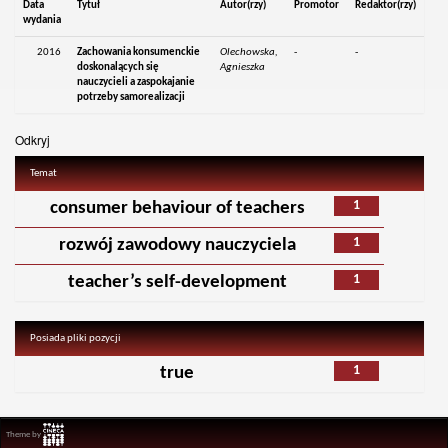
Data
Tytuł
Autor(rzy)
Promotor
Redaktor(rzy)
wydania
2016
Zachowania konsumenckie
Olechowska,
-
-
doskonalących się
Agnieszka
nauczycieli a zaspokajanie
potrzeby samorealizacji
Odkryj
Temat
1
consumer behaviour of teachers
1
rozwój zawodowy nauczyciela
1
teacher’s self-development
Posiada pliki pozycji
1
true
Theme by