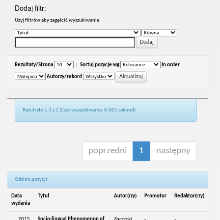
Dodaj filtr:
Uzyj filtrów aby zagęścić wyszukiwanie.
Rezultaty/Strona
|
Sortuj pozycje wg
In order
Autorzy/rekord
Rezultaty 1-1 z 1 (Czas wyszukiwania: 0.001 sekund).
poprzedni
1
następny
Odsłon pozycji:
Data
Tytuł
Autor(rzy)
Promotor
Redaktor(rzy)
wydania
2015
Socio-lingual Phenomenon of
Zarzycki,
-
-