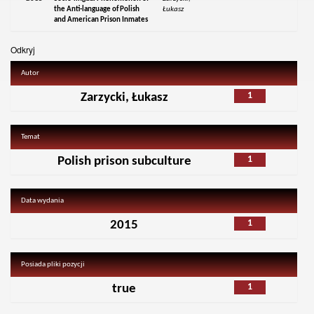
the Anti-language of Polish
Łukasz
and American Prison Inmates
Odkryj
Autor
1
Zarzycki, Łukasz
Temat
1
Polish prison subculture
Data wydania
1
2015
Posiada pliki pozycji
1
true