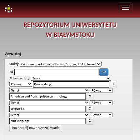
Skip
REPOZYTORIUM UNIWERSYTETU
navigation
W BIAŁYMSTOKU
Wyszukaj
Szukaj:
for
Aktualne filtry:
Rozpocznij nowe wyszukiwanie