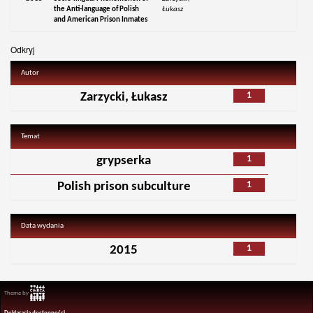
the Anti-language of Polish
Łukasz
and American Prison Inmates
Odkryj
Autor
1
Zarzycki, Łukasz
Temat
1
grypserka
1
Polish prison subculture
Data wydania
1
2015
Theme by