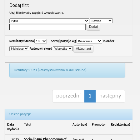
Dodaj filtr:
Uzyj filtrów aby zagęścić wyszukiwanie.
Rezultaty/Strona
|
Sortuj pozycje wg
In order
Autorzy/rekord
Rezultaty 1-1 z 1 (Czas wyszukiwania: 0.001 sekund).
poprzedni
1
następny
Odsłon pozycji:
Data
Tytuł
Autor(rzy)
Promotor
Redaktor(rzy)
wydania
2015
Socio-lingual Phenomenon of
Zarzycki,
-
-