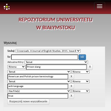
Skip
REPOZYTORIUM UNIWERSYTETU
navigation
W BIAŁYMSTOKU
Wyszukaj
Szukaj:
for
Aktualne filtry:
Rozpocznij nowe wyszukiwanie