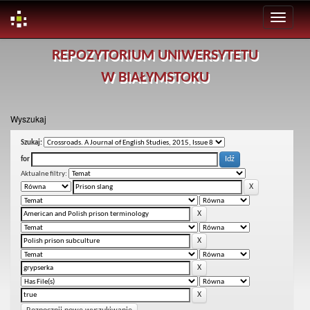
Skip
REPOZYTORIUM UNIWERSYTETU
navigation
W BIAŁYMSTOKU
Wyszukaj
Szukaj:
for
Aktualne filtry: