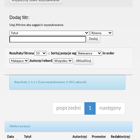
Rozpocznij nowe wyszukiwanie
Dodaj filtr:
Uzyj filtrów aby zagęścić wyszukiwanie.
Rezultaty/Strona
|
Sortuj pozycje wg
In order
Autorzy/rekord
Rezultaty 1-1 z 1 (Czas wyszukiwania: 0.001 sekund).
poprzedni
1
następny
Odsłon pozycji:
Data
Tytuł
Autor(rzy)
Promotor
Redaktor(rzy)