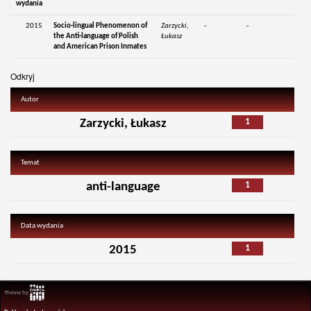
wydania
2015
Socio-lingual Phenomenon of
Zarzycki,
-
-
the Anti-language of Polish
Łukasz
and American Prison Inmates
Odkryj
Autor
1
Zarzycki, Łukasz
Temat
1
anti-language
Data wydania
1
2015
Theme by